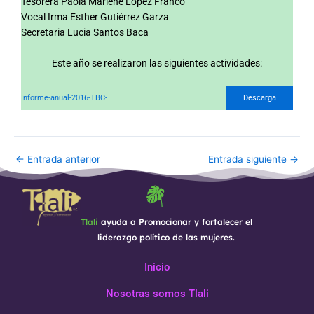
Tesorera Paola Marlene López Franco
Vocal Irma Esther Gutiérrez Garza
Secretaria Lucia Santos Baca
Este año se realizaron las siguientes actividades:
Informe-anual-2016-TBC-
Descarga
←
Entrada anterior
Entrada siguiente
→
Tlali
ayuda a Promocionar y fortalecer el
liderazgo político de las mujeres.
Inicio
Nosotras somos Tlali