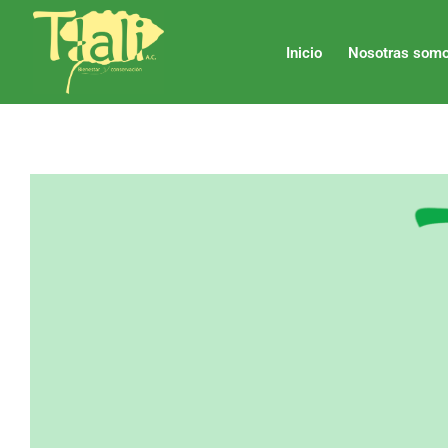
Ir
al
Inicio
Nosotras somo
contenido